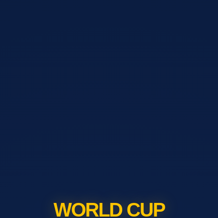
WORLD CUP